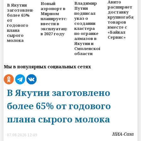
Авито
Владимир
Новый
В Якутии
расширяет
Путин
аэропорт в
заготовлено
доставку
подписал
Мирном
более 65%
крупногабари
указ о
планируется
от
товаров
создании
ввести в
годового
вместе с
кластера
эксплуатацию
плана
«Байкал
по огранке
в 2027 году
сырого
Сервис»
алмазов в
молока
Якутии и
Смоленской
области
Мы в популярных социальных сетях
В Якутии заготовлено
более 65% от годового
плана сырого молока
НИА-Саха
07.08.2026 12:49