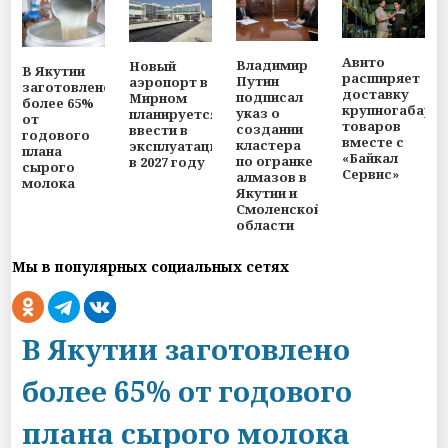
Авито
Владимир
Новый
В Якутии
расширяет
Путин
аэропорт в
заготовлено
доставку
подписал
Мирном
более 65%
крупногабари
указ о
планируется
от
товаров
создании
ввести в
годового
вместе с
кластера
эксплуатацию
плана
«Байкал
по огранке
в 2027 году
сырого
Сервис»
алмазов в
молока
Якутии и
Смоленской
области
Мы в популярных социальных сетях
В Якутии заготовлено
более 65% от годового
плана сырого молока