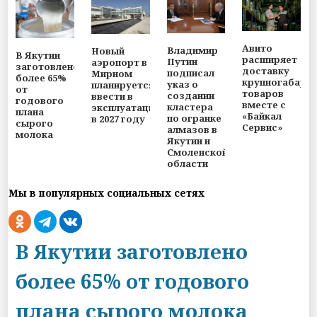
Авито
Владимир
Новый
В Якутии
расширяет
Путин
аэропорт в
заготовлено
доставку
подписал
Мирном
более 65%
крупногабари
указ о
планируется
от
товаров
создании
ввести в
годового
вместе с
кластера
эксплуатацию
плана
«Байкал
по огранке
в 2027 году
сырого
Сервис»
алмазов в
молока
Якутии и
Смоленской
области
Мы в популярных социальных сетях
В Якутии заготовлено
более 65% от годового
плана сырого молока