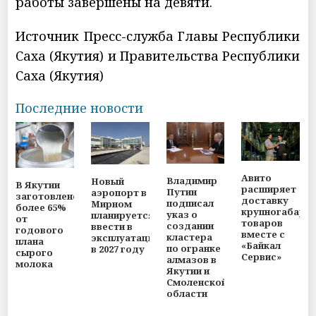
работы завершены на девяти.
Источник Пресс-служба Главы Республики
Саха (Якутия) и Правительства Республики
Саха (Якутия)
Последние новости
Авито
Владимир
Новый
В Якутии
расширяет
Путин
аэропорт в
заготовлено
доставку
подписал
Мирном
более 65%
крупногабари
указ о
планируется
от
товаров
создании
ввести в
годового
вместе с
кластера
эксплуатацию
плана
«Байкал
по огранке
в 2027 году
сырого
Сервис»
алмазов в
молока
Якутии и
Смоленской
области