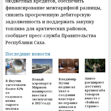
бюджетных кредитов, обеспечить
финансирование межтарифной разницы,
снизить просроченную дебиторскую
задолженность и поддержать закупку
топлива для арктических районов,
сообщает пресс-служба Правительства
Республики Саха.
Последние новости
Авито
Владимир
Новый
В Якутии
расширяет
Путин
аэропорт в
заготовлено
доставку
подписал
Мирном
более 65%
крупногабари
указ о
планируется
от
товаров
создании
ввести в
годового
вместе с
кластера
эксплуатацию
плана
«Байкал
по огранке
в 2027 году
сырого
Сервис»
алмазов в
молока
Якутии и