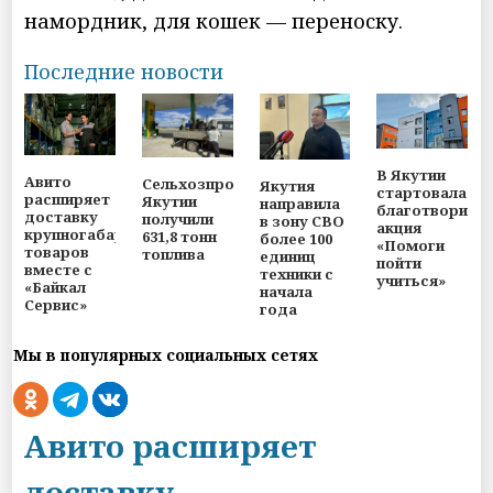
намордник, для кошек — переноску.
Последние новости
В Якутии
Авито
Сельхозпроизводители
Якутия
стартовала
расширяет
Якутии
направила
благотворите
доставку
получили
в зону СВО
акция
крупногабаритных
631,8 тонн
более 100
«Помоги
товаров
топлива
единиц
пойти
вместе с
техники с
учиться»
«Байкал
начала
Сервис»
года
Мы в популярных социальных сетях
Авито расширяет
доставку