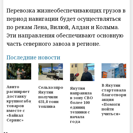
Перевозка жизнеобеспечивающих грузов в
период навигации будет осуществляться
по рекам Лена, Вилюй, Алдан и Колыма.
Эти направления обеспечивают основную
часть северного завоза в регионе.
Последние новости
В Якутии
Авито
Сельхозпроизводители
Якутия
стартовала
расширяет
Якутии
направила
благотворите
доставку
получили
в зону СВО
акция
крупногабаритных
631,8 тонн
более 100
«Помоги
товаров
топлива
единиц
пойти
вместе с
техники с
учиться»
«Байкал
начала
Сервис»
года