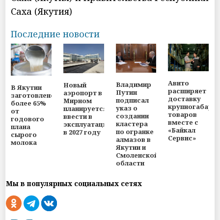
Саха (Якутия)
Последние новости
Авито
Владимир
Новый
В Якутии
расширяет
Путин
аэропорт в
заготовлено
доставку
подписал
Мирном
более 65%
крупногабари
указ о
планируется
от
товаров
создании
ввести в
годового
вместе с
кластера
эксплуатацию
плана
«Байкал
по огранке
в 2027 году
сырого
Сервис»
алмазов в
молока
Якутии и
Смоленской
области
Мы в популярных социальных сетях