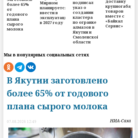
доставку
подписал
Мирном
более 65%
крупногабари
указ о
планируется
от
товаров
создании
ввести в
годового
вместе с
кластера
эксплуатацию
плана
«Байкал
по огранке
в 2027 году
сырого
Сервис»
алмазов в
молока
Якутии и
Смоленской
области
Мы в популярных социальных сетях
В Якутии заготовлено
более 65% от годового
плана сырого молока
НИА-Саха
07.08.2026 12:49