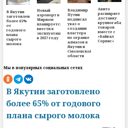
Авито
Владимир
Новый
В Якутии
расширяет
Путин
аэропорт в
заготовлено
доставку
подписал
Мирном
более 65%
крупногабари
указ о
планируется
от
товаров
создании
ввести в
годового
вместе с
кластера
эксплуатацию
плана
«Байкал
по огранке
в 2027 году
сырого
Сервис»
алмазов в
молока
Якутии и
Смоленской
области
Мы в популярных социальных сетях
В Якутии заготовлено
более 65% от годового
плана сырого молока