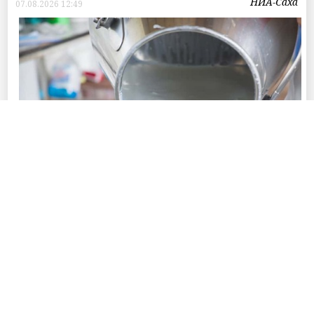
НИА-Саха
07.08.2026 12:49
Фото © Пресс-службы Главы Республики Саха (Якутия) и Правительства
Республики Саха (Якутия)
В 2026 году в республике на обеспечение
производства и заготовки сырого молока