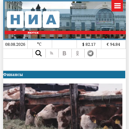
°C
08.08.2026
$ 82.17
€ 94.84
Финансы