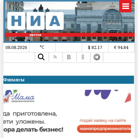
°C
08.08.2026
$ 82.17
€ 94.84
Финансы