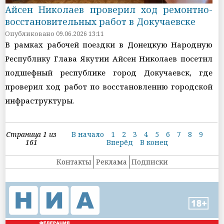
Айсен Николаев проверил ход ремонтно-
восстановительных работ в Докучаевске
Опубликовано 09.06.2026 13:11
В рамках рабочей поездки в Донецкую Народную
Республику Глава Якутии Айсен Николаев посетил
подшефный республике город Докучаевск, где
проверил ход работ по восстановлению городской
инфраструктуры.
Страница 1 из
В начало
1
2
3
4
5
6
7
8
9
161
Вперёд
В конец
Контакты
Реклама
Подписки